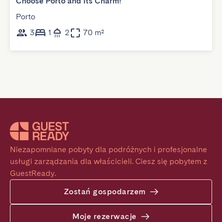
Choose Porto and Its Charm!
Porto
3
1
2
70 m²
Niezapomniane pobyty dla podróżnych i profesjonalne 
usługi zarządzania dla właścicieli. Ciesz się pobytem z 
GuestReady.
Zostań gospodarzem
Moje rezerwacje