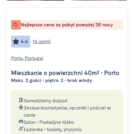
Najlepsza cena za pobyt powyżej 28 nocy
4.4
14 opinii
Porto, Portugal
Mieszkanie
o powierzchni 40m²
•
Porto
Maks. 2 gości • piętro: 2 • brak windy
Samodzielny dojazd
Zestaw kosmetyków, ręczniki i pościel w
cenie
Salon
•
Podwójne łóżko
Łazienka
•
toalety, prysznic