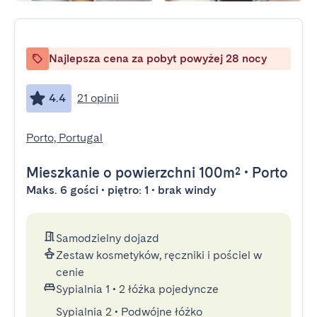
Najlepsza cena za pobyt powyżej 28 nocy
4.4
21 opinii
Porto, Portugal
Mieszkanie
o powierzchni 100m²
•
Porto
Maks. 6 gości • piętro: 1 • brak windy
Samodzielny dojazd
Zestaw kosmetyków, ręczniki i pościel w
cenie
Sypialnia 1
•
2 łóżka pojedyncze
Sypialnia 2
•
Podwójne łóżko