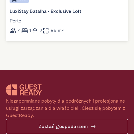
LuxiStay Batalha - Exclusive Loft
Porto
4
1
2
85 m²
Niezapomniane pobyty dla podróżnych i profesjonalne 
usługi zarządzania dla właścicieli. Ciesz się pobytem z 
GuestReady.
Zostań gospodarzem