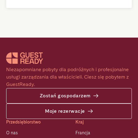
Niezapomniane pobyty dla podróżnych i profesjonalne 
usługi zarządzania dla właścicieli. Ciesz się pobytem z 
GuestReady.
Zostań gospodarzem
Moje rezerwacje
Przedsiębiorstwo
Kraj
O nas
Francja