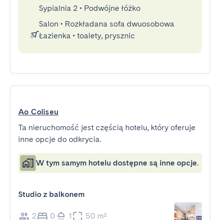
Sypialnia 2
•
Podwójne łóżko
Salon
•
Rozkładana sofa dwuosobowa
Łazienka
•
toalety, prysznic
Ao Coliseu
Ta nieruchomość jest częścią hotelu, który oferuje
inne opcje do odkrycia.
W tym samym hotelu dostępne są inne opcje.
Studio z balkonem
2
0
1
50 m²