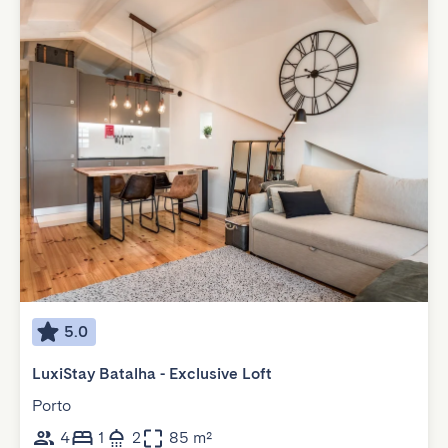
5.0
LuxiStay Batalha - Exclusive Loft
Porto
4
1
2
85 m²