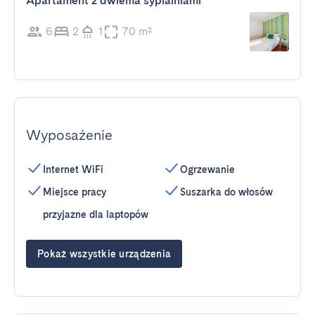
Apartament z dwiema sypialniami
6
2
1
70 m²
Wyposażenie
Internet WiFi
Ogrzewanie
Miejsce pracy
Suszarka do włosów
przyjazne dla laptopów
Pokaż wszystkie urządzenia