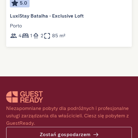
5.0
LuxiStay Batalha - Exclusive Loft
Porto
4
1
2
85 m²
Niezapomniane pobyty dla podróżnych i profesjonalne 
usługi zarządzania dla właścicieli. Ciesz się pobytem z 
GuestReady.
Zostań gospodarzem