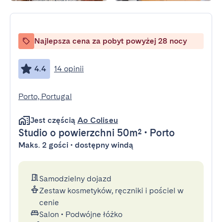
Najlepsza cena za pobyt powyżej 28 nocy
4.4
14 opinii
Porto, Portugal
Jest częścią
Ao Coliseu
Studio
o powierzchni 50m²
•
Porto
Maks. 2 gości • dostępny windą
Samodzielny dojazd
Zestaw kosmetyków, ręczniki i pościel w
cenie
Salon
•
Podwójne łóżko