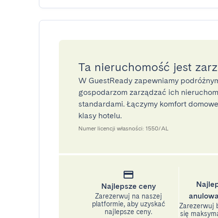
Ta nieruchomość jest zar
W GuestReady zapewniamy podróżnym
gospodarzom zarządzać ich nieruchomo
standardami. Łączymy komfort domoweg
klasy hotelu.
Numer licencji własności: 1550/AL
Najle
Najlepsze ceny
anulowa
Zarezerwuj na naszej
platformie, aby uzyskać
Zarezerwuj b
najlepsze ceny.
się maksyma