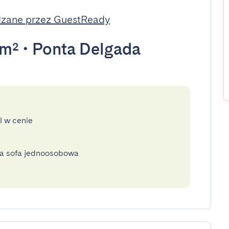
dzane przez GuestReady
5m²
•
Ponta Delgada
l w cenie
na sofa jednoosobowa