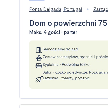
Ponta Delgada, Portugal
Zarzą
Dom
o powierzchni 7
Maks. 4 gości • parter
Samodzielny dojazd
Zestaw kosmetyków, ręczniki i poście
Sypialnia
•
Podwójne łóżko
Salon
•
Łóżko pojedyncze, Rozkłada
Łazienka
•
toalety, prysznic