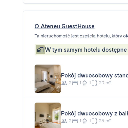
O Ateneu GuestHouse
Ta nieruchomość jest częścią hotelu, który of
W tym samym hotelu dostępne s
Pokój dwuosobowy stan
2
1
1
20 m²
Pokój dwuosobowy z ba
2
1
1
25 m²