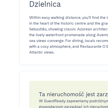
Dzielnica
Within easy walking distance, you’ll find the
in the heart of the historic centre and the gr
Sebastião, showing classic Azorean architect
the lively waterfront promenade along Aveni
sea views converge. For dining, locals recomm
with a cosy atmosphere, and Restaurante O B
Atlantic views.
Ta nieruchomość jest zar
W GuestReady zapewniamy podróżnym
gospodarzom zarządzać ich nieruchomo