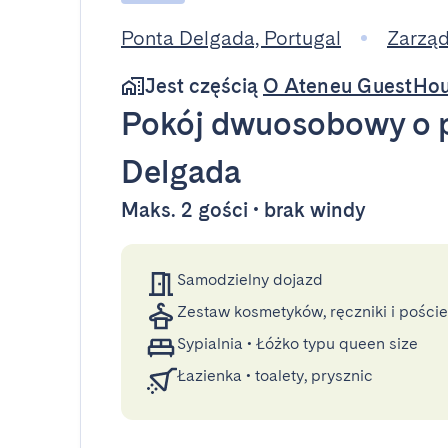
Ponta Delgada, Portugal
Zarzą
Jest częścią
O Ateneu GuestHo
Pokój dwuosobowy
o 
Delgada
Maks. 2 gości • brak windy
Samodzielny dojazd
Zestaw kosmetyków, ręczniki i poście
Sypialnia
•
Łóżko typu queen size
Łazienka
•
toalety, prysznic