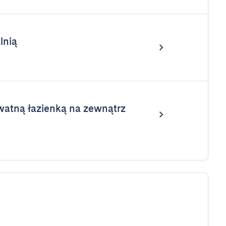
lnią
watną łazienką na zewnątrz