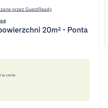
dzane przez GuestReady
use
powierzchni 20m²
•
Ponta
l w cenie