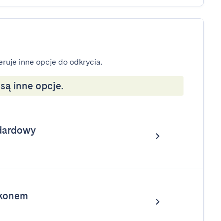
eruje inne opcje do odkrycia.
ą inne opcje.
dardowy
lkonem