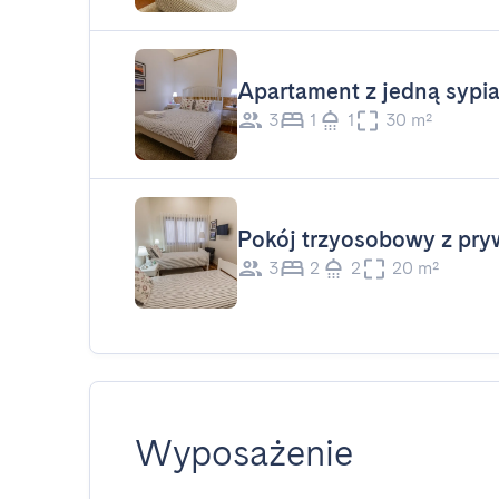
Apartament z jedną sypia
3
1
1
30 m²
Pokój trzyosobowy z pry
3
2
2
20 m²
Wyposażenie