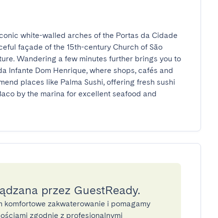
 iconic white-walled arches of the Portas da Cidade 
aceful façade of the 15th-century Church of São 
ure. Wandering a few minutes further brings you to 
da Infante Dom Henrique, where shops, cafés and 
end places like Palma Sushi, offering fresh sushi 
aco by the marina for excellent seafood and 
ządzana przez GuestReady.
 komfortowe zakwaterowanie i pomagamy
ściami zgodnie z profesjonalnymi