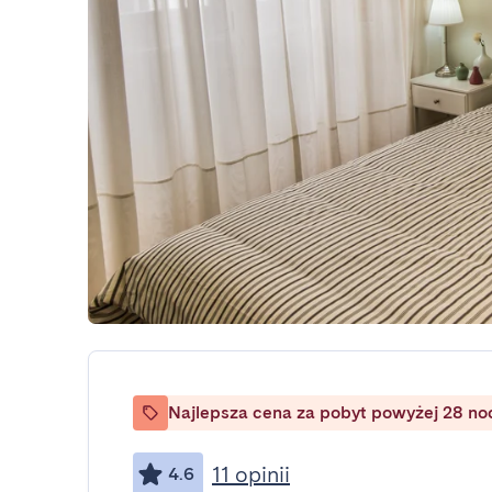
Najlepsza cena za pobyt powyżej 28 no
11 opinii
4.6