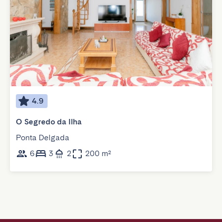
4.9
O Segredo da Ilha
Ponta Delgada
6
3
2
200 m²