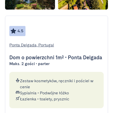
4.5
Ponta Delgada, Portugal
Dom
o powierzchni 1m²
•
Ponta Delgada
Maks. 2 gości • parter
Zestaw kosmetyków, ręczniki i pościel w
cenie
Sypialnia
•
Podwójne łóżko
Łazienka
•
toalety, prysznic