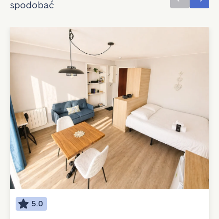
spodobać
5.0