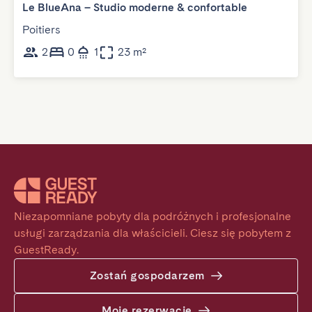
Le BlueAna – Studio moderne & confortable
Poitiers
2
0
1
23 m²
Niezapomniane pobyty dla podróżnych i profesjonalne 
usługi zarządzania dla właścicieli. Ciesz się pobytem z 
GuestReady.
Zostań gospodarzem
Moje rezerwacje