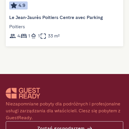
4.9
Le Jean-Jaurès Poitiers Centre avec Parking
Poitiers
4
1
1
33 m²
Niezapomniane pobyty dla podróżnych i profesjonalne 
usługi zarządzania dla właścicieli. Ciesz się pobytem z 
GuestReady.
Zostań gospodarzem