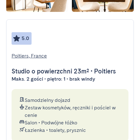
5.0
Poitiers, France
Studio
o powierzchni 23m²
•
Poitiers
Maks. 2 gości • piętro: 1 • brak windy
Samodzielny dojazd
Zestaw kosmetyków, ręczniki i pościel w
cenie
Salon
•
Podwójne łóżko
Łazienka
•
toalety, prysznic