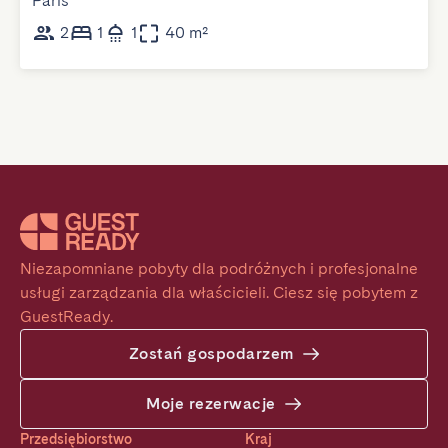
Paris
2
1
1
40 m²
Niezapomniane pobyty dla podróżnych i profesjonalne 
usługi zarządzania dla właścicieli. Ciesz się pobytem z 
GuestReady.
Zostań gospodarzem
Moje rezerwacje
Przedsiębiorstwo
Kraj