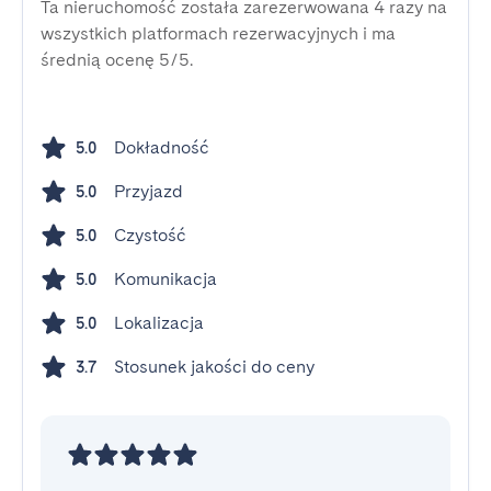
Ta nieruchomość została zarezerwowana 4 razy na
wszystkich platformach rezerwacyjnych i ma
średnią ocenę 5/5.
Dokładność
5.0
Przyjazd
5.0
Czystość
5.0
Komunikacja
5.0
Lokalizacja
5.0
Stosunek jakości do ceny
3.7