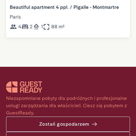
Beautiful apartment 4 ppl. / Pigalle - Montmartre
Paris
4
2
1
88 m²
Niezapomniane pobyty dla podróżnych i profesjonalne 
usługi zarządzania dla właścicieli. Ciesz się pobytem z 
GuestReady.
Zostań gospodarzem