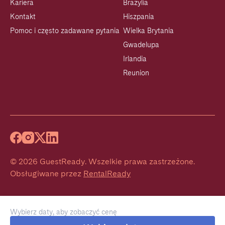
Kariera
Brazylia
Kontakt
Hiszpania
Pomoc i często zadawane pytania
Wielka Brytania
Gwadelupa
Irlandia
Reunion
©
2026
GuestReady
.
Wszelkie prawa zastrzeżone.
Obsługiwane przez
RentalReady
Wybierz daty, aby zobaczyć cenę