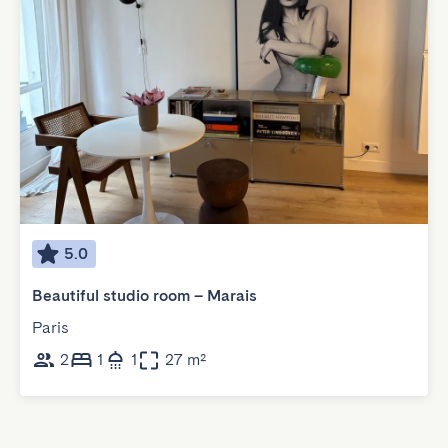
5.0
Beautiful studio room – Marais
Paris
2
1
1
27 m²