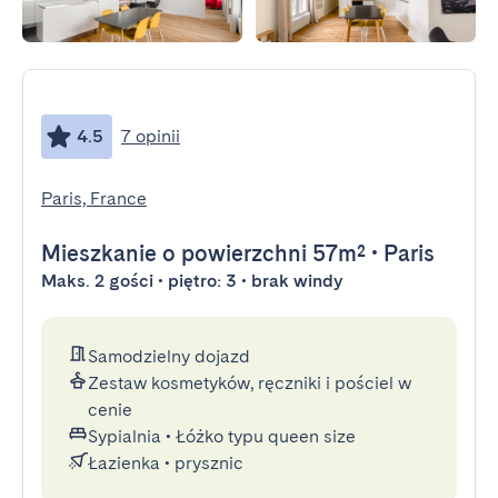
4.5
7 opinii
Paris, France
Mieszkanie
o powierzchni 57m²
•
Paris
Maks. 2 gości • piętro: 3 • brak windy
Samodzielny dojazd
Zestaw kosmetyków, ręczniki i pościel w
cenie
Sypialnia
•
Łóżko typu queen size
Łazienka
•
prysznic