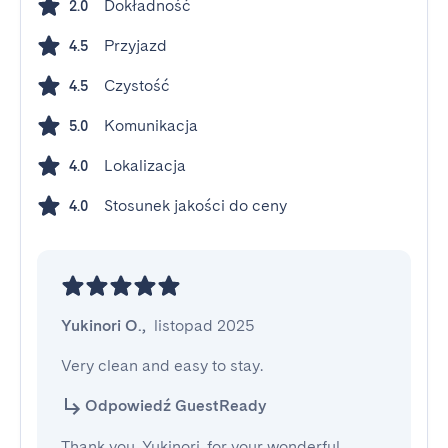
Dokładność
2.0
Przyjazd
4.5
Czystość
4.5
Komunikacja
5.0
Lokalizacja
4.0
Stosunek jakości do ceny
4.0
Yukinori O.
,
listopad 2025
Very clean and easy to stay.
Odpowiedź GuestReady
Thank you, Yukinori, for your wonderful