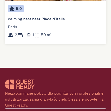
5.0
calming nest near Place d'Italie
Paris
2
1
1
50 m²
Niezapomniane pobyty dla podróżnych i profesjonalne 
usługi zarządzania dla właścicieli. Ciesz się pobytem z 
GuestReady.