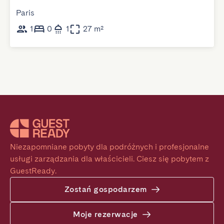
Paris
1
0
1
27 m²
Niezapomniane pobyty dla podróżnych i profesjonalne 
usługi zarządzania dla właścicieli. Ciesz się pobytem z 
GuestReady.
Zostań gospodarzem
Moje rezerwacje