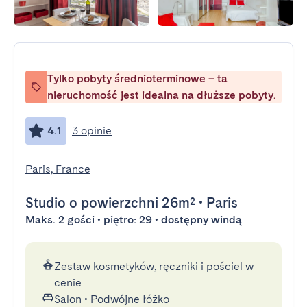
Tylko pobyty średnioterminowe – ta
nieruchomość jest idealna na dłuższe pobyty.
4.1
3 opinie
Paris, France
Studio
o powierzchni 26m²
•
Paris
Maks. 2 gości • piętro: 29 • dostępny windą
Zestaw kosmetyków, ręczniki i pościel w
cenie
Salon
•
Podwójne łóżko