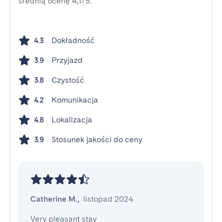
średnią ocenę 4,1/5.
Dokładność
4.3
Przyjazd
3.9
Czystość
3.8
Komunikacja
4.2
Lokalizacja
4.8
Stosunek jakości do ceny
3.9
Catherine M.
,
listopad 2024
Very pleasant stay
