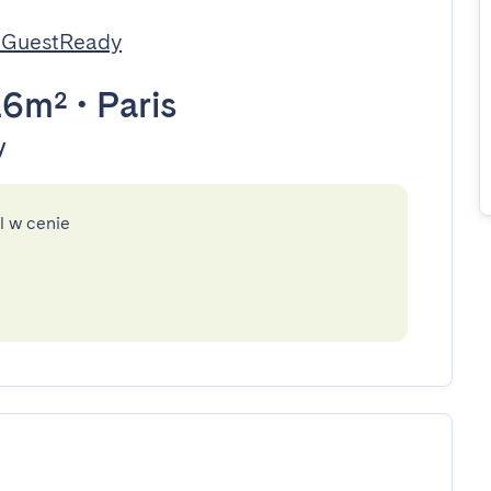
 GuestReady
26m²
•
Paris
y
l w cenie