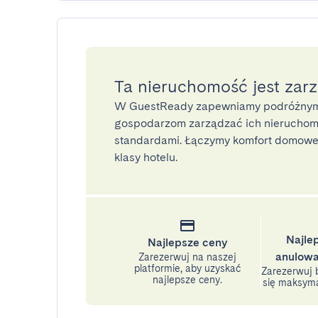
Ta nieruchomość jest zar
W GuestReady zapewniamy podróżnym
gospodarzom zarządzać ich nieruchomo
standardami. Łączymy komfort domoweg
klasy hotelu.
Najle
Najlepsze ceny
anulowa
Zarezerwuj na naszej
platformie, aby uzyskać
Zarezerwuj b
najlepsze ceny.
się maksyma