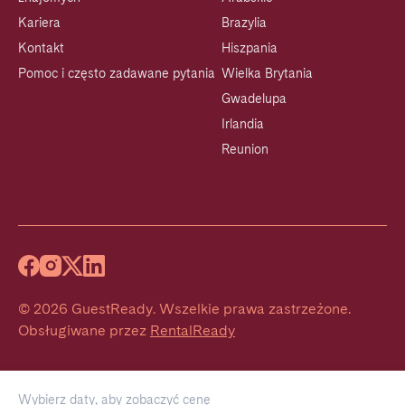
Kariera
Brazylia
Kontakt
Hiszpania
Pomoc i często zadawane pytania
Wielka Brytania
Gwadelupa
Irlandia
Reunion
©
2026
GuestReady
.
Wszelkie prawa zastrzeżone.
Obsługiwane przez
RentalReady
Wybierz daty, aby zobaczyć cenę