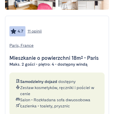
4.7
11 opinii
Paris, France
Mieszkanie
o powierzchni 18m²
•
Paris
Maks. 2 gości • piętro: 4 • dostępny windą
Samodzielny dojazd
dostępny
Zestaw kosmetyków, ręczniki i pościel w
cenie
Salon
•
Rozkładana sofa dwuosobowa
Łazienka
•
toalety, prysznic