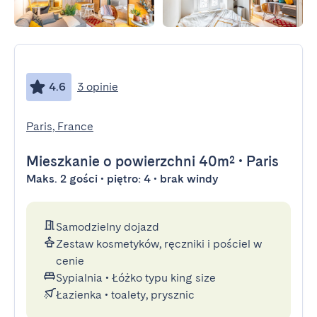
4.6
3 opinie
Paris, France
Mieszkanie
o powierzchni 40m²
•
Paris
Maks. 2 gości • piętro: 4 • brak windy
Samodzielny dojazd
Zestaw kosmetyków, ręczniki i pościel w
cenie
Sypialnia
•
Łóżko typu king size
Łazienka
•
toalety, prysznic