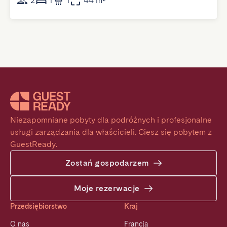
2
1
1
44 m²
Niezapomniane pobyty dla podróżnych i profesjonalne 
usługi zarządzania dla właścicieli. Ciesz się pobytem z 
GuestReady.
Zostań gospodarzem
Moje rezerwacje
Przedsiębiorstwo
Kraj
O nas
Francja