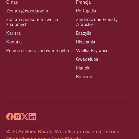
O nas
Francja
Zostań gospodarzem
Portugalia
Zostań sponsorem swoich
Zjednoczone Emiraty
znajomych
Arabskie
Kariera
Brazylia
Kontakt
Hiszpania
Pomoc i często zadawane pytania
Wielka Brytania
Gwadelupa
Irlandia
Reunion
©
2026
GuestReady
.
Wszelkie prawa zastrzeżone.
Obsługiwane przez
RentalReady