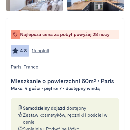
Najlepsza cena za pobyt powyżej 28 nocy
4.8
14 opinii
Paris, France
Mieszkanie
o powierzchni 60m²
•
Paris
Maks. 4 gości • piętro: 7 • dostępny windą
Samodzielny dojazd
dostępny
Zestaw kosmetyków, ręczniki i pościel w
cenie
Sypialnia
•
Podwójne łóżko