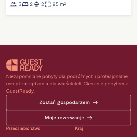
5
2
2
95 m²
Niezapomniane pobyty dla podróżnych i profesjonalne 
usługi zarządzania dla właścicieli. Ciesz się pobytem z 
GuestReady.
Zostań gospodarzem
Moje rezerwacje
Przedsiębiorstwo
Kraj