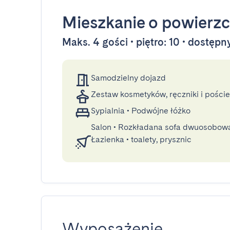
Mieszkanie
o powierzc
Maks. 4 gości • piętro: 10 • dostęp
Samodzielny dojazd
Zestaw kosmetyków, ręczniki i poście
Sypialnia
•
Podwójne łóżko
Salon
•
Rozkładana sofa dwuosobow
Łazienka
•
toalety, prysznic
Wyposażenie