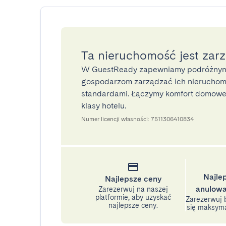
Ta nieruchomość jest zar
W GuestReady zapewniamy podróżnym
gospodarzom zarządzać ich nieruchomo
standardami. Łączymy komfort domoweg
klasy hotelu.
Numer licencji własności: 7511306410834
Najle
Najlepsze ceny
anulowa
Zarezerwuj na naszej
platformie, aby uzyskać
Zarezerwuj b
najlepsze ceny.
się maksyma