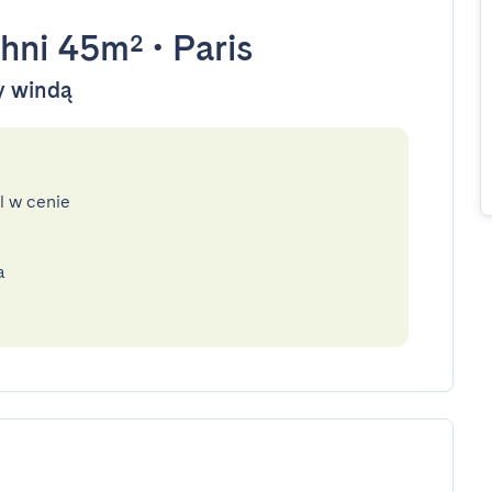
hni 45m²
•
Paris
ny windą
l w cenie
a