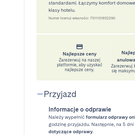
standardami. Łączymy komfort domoweg
klasy hotelu.
Numer licencji własności: 7511101832290
Najle
Najlepsze ceny
anulowa
Zarezerwuj na naszej
platformie, aby uzyskać
Zarezerwuj b
najlepsze ceny.
się maksyma
Przyjazd
Informacje o odprawie
Należy wypełnić
formularz odprawy on
godzinę przyjazdu. Następnie, na 5 dn
dotyczące odprawy
.