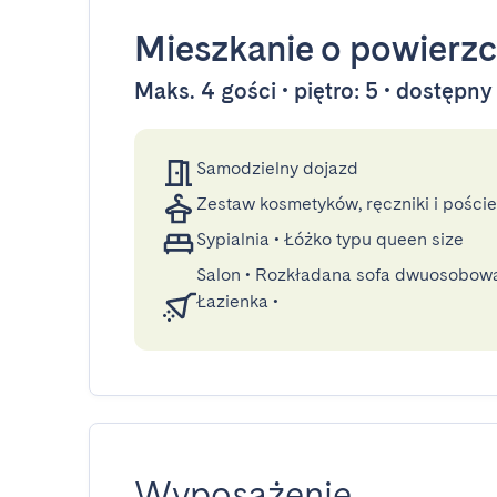
Mieszkanie
o powierzc
Maks. 4 gości • piętro: 5 • dostępn
Samodzielny dojazd
Zestaw kosmetyków, ręczniki i poście
Sypialnia
•
Łóżko typu queen size
Salon
•
Rozkładana sofa dwuosobow
Łazienka
•
Wyposażenie