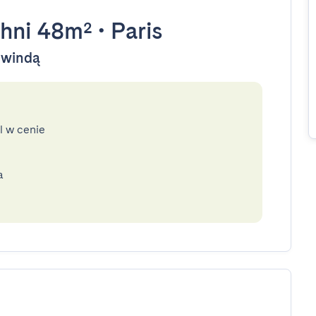
hni 48m²
•
Paris
y windą
l w cenie
a