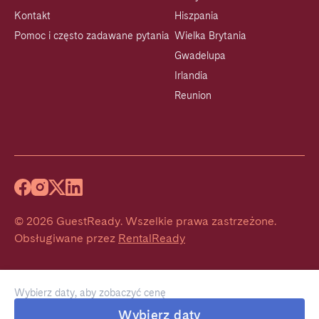
Kontakt
Hiszpania
Pomoc i często zadawane pytania
Wielka Brytania
Gwadelupa
Irlandia
Reunion
©
2026
GuestReady
.
Wszelkie prawa zastrzeżone.
Obsługiwane przez
RentalReady
Wybierz daty, aby zobaczyć cenę
Wybierz daty