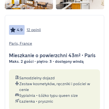
4.9
12 opinii
Paris, France
Mieszkanie
o powierzchni 43m²
•
Paris
Maks. 2 gości • piętro: 3 • dostępny windą
Samodzielny dojazd
Zestaw kosmetyków, ręczniki i pościel w
cenie
Sypialnia
•
Łóżko typu queen size
Łazienka
•
prysznic