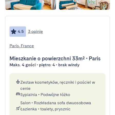
4.5
3 opinie
Paris, France
Mieszkanie
o powierzchni 33m²
•
Paris
Maks. 4 gości • piętro: 4 • brak windy
Zestaw kosmetyków, ręczniki i pościel w
cenie
Sypialnia
•
Podwójne łóżko
Salon
•
Rozkładana sofa dwuosobowa
Łazienka
•
toalety, prysznic