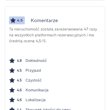
Komentarze
4.5
Ta nieruchomość została zarezerwowana 47 razy
na wszystkich platformach rezerwacyjnych i ma
średnią ocenę 4,5/5.
Dokładność
4.8
Przyjazd
4.5
Czystość
4.5
Komunikacja
4.6
Lokalizacja
4.6
Stosunek jakości do ceny
4.4