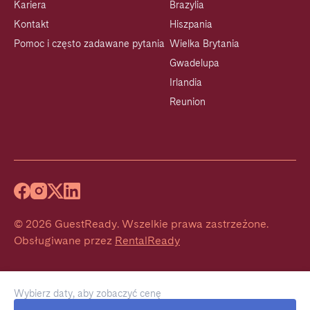
Kariera
Brazylia
Kontakt
Hiszpania
Pomoc i często zadawane pytania
Wielka Brytania
Gwadelupa
Irlandia
Reunion
©
2026
GuestReady
.
Wszelkie prawa zastrzeżone.
Obsługiwane przez
RentalReady
Wybierz daty, aby zobaczyć cenę