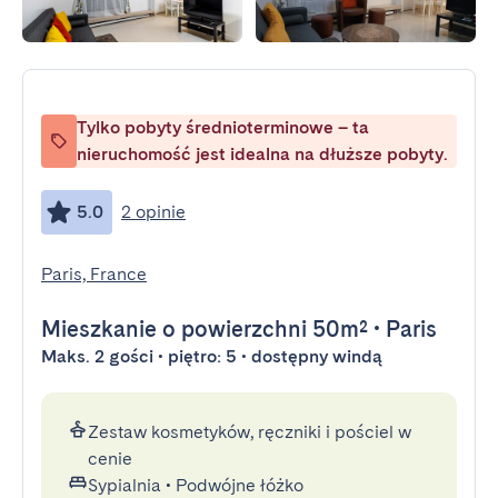
Tylko pobyty średnioterminowe – ta
nieruchomość jest idealna na dłuższe pobyty.
5.0
2 opinie
Paris, France
Mieszkanie
o powierzchni 50m²
•
Paris
Maks. 2 gości • piętro: 5 • dostępny windą
Zestaw kosmetyków, ręczniki i pościel w
cenie
Sypialnia
•
Podwójne łóżko