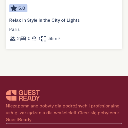
5.0
Relax in Style in the City of Lights
Paris
2
0
1
35 m²
Niezapomniane pobyty dla podróżnych i profesjonalne 
usługi zarządzania dla właścicieli. Ciesz się pobytem z 
GuestReady.