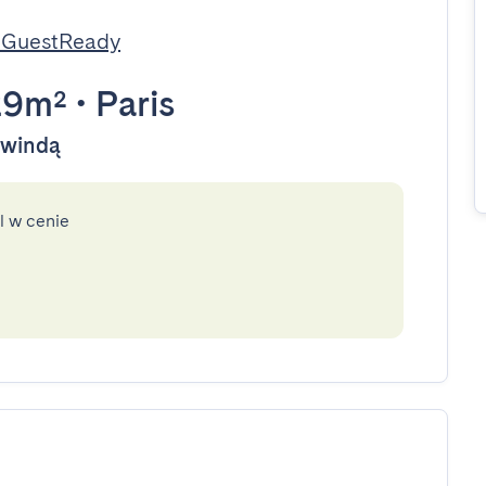
 GuestReady
29m²
•
Paris
y windą
l w cenie