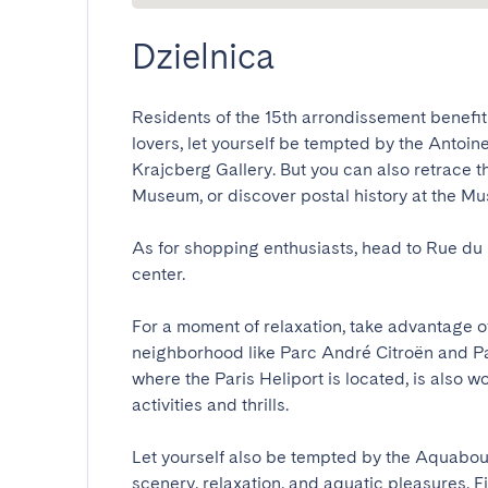
Dzielnica
Residents of the 15th arrondissement benefit f
lovers, let yourself be tempted by the Antoi
Krajcberg Gallery. But you can also retrace t
Museum, or discover postal history at the Musée
As for shopping enthusiasts, head to Rue d
center. 

For a moment of relaxation, take advantage o
neighborhood like Parc André Citroën and P
where the Paris Heliport is located, is also wor
activities and thrills. 

Let yourself also be tempted by the Aquaboul
scenery, relaxation, and aquatic pleasures. Fin