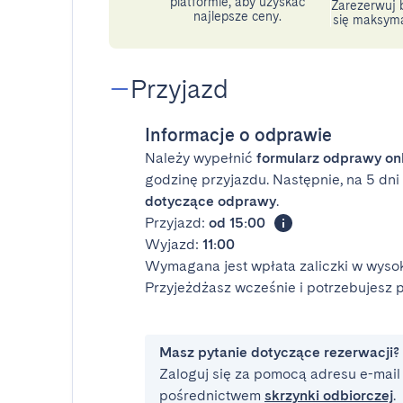
platformie, aby uzyskać
Zarezerwuj b
najlepsze ceny.
się maksyma
Przyjazd
Informacje o odprawie
Należy wypełnić
formularz odprawy on
godzinę przyjazdu. Następnie, na 5 dn
dotyczące odprawy
.
Przyjazd:
od 15:00
Wyjazd:
11:00
Wymagana jest wpłata zaliczki w wysok
Przyjeżdżasz wcześnie i potrzebujesz
Masz pytanie dotyczące rezerwacji?
Zaloguj się za pomocą adresu e-mail i
pośrednictwem
skrzynki odbiorczej
.