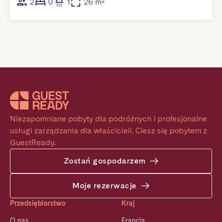
2
0
1
26 m²
Niezapomniane pobyty dla podróżnych i profesjonalne 
usługi zarządzania dla właścicieli. Ciesz się pobytem z 
GuestReady.
Zostań gospodarzem
Moje rezerwacje
Przedsiębiorstwo
Kraj
O nas
Francja