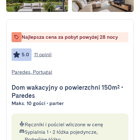
Najlepsza cena za pobyt powyżej 28 nocy
5.0
11 opinii
Paredes, Portugal
Dom wakacyjny
o powierzchni 150m²
•
Paredes
Maks. 10 gości • parter
Ręczniki i pościel wliczone w cenę
Sypialnia 1
•
2 łóżka pojedyncze,
Podwójne łóżko