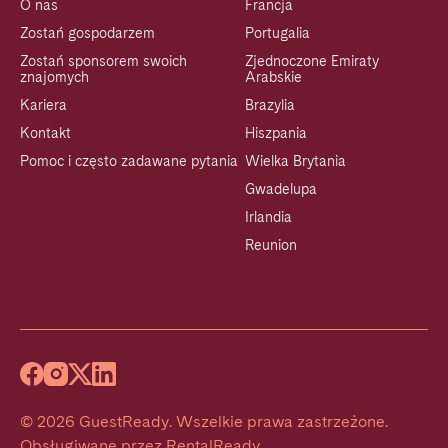
O nas
Francja
Zostań gospodarzem
Portugalia
Zostań sponsorem swoich
Zjednoczone Emiraty
znajomych
Arabskie
Kariera
Brazylia
Kontakt
Hiszpania
Pomoc i często zadawane pytania
Wielka Brytania
Gwadelupa
Irlandia
Reunion
©
2026
GuestReady
.
Wszelkie prawa zastrzeżone.
Obsługiwane przez
RentalReady