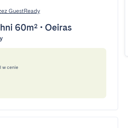
zez GuestReady
hni 60m²
•
Oeiras
dy
l w cenie