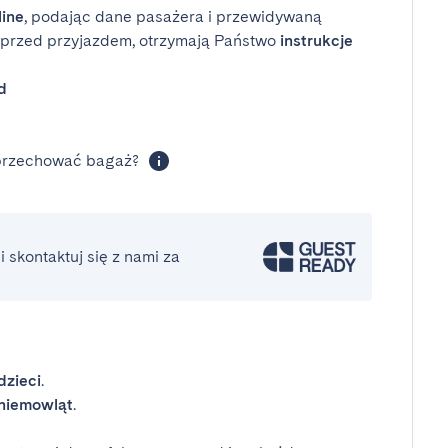
line
, podając dane pasażera i przewidywaną
i przed przyjazdem, otrzymają Państwo
instrukcje
d
 przechować bagaż?
 skontaktuj się z nami za
dzieci
.
niemowląt
.