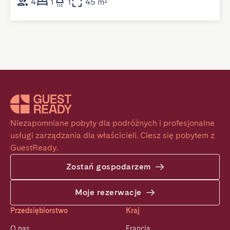
4
1
1
45 m²
Niezapomniane pobyty dla podróżnych i profesjonalne 
usługi zarządzania dla właścicieli. Ciesz się pobytem z 
GuestReady.
Zostań gospodarzem
Moje rezerwacje
Przedsiębiorstwo
Kraj
O nas
Francja