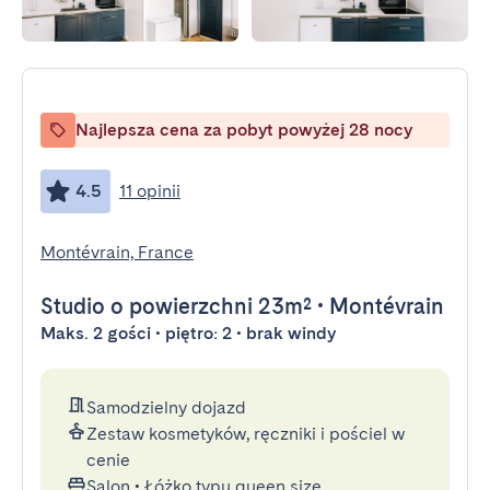
Najlepsza cena za pobyt powyżej 28 nocy
4.5
11 opinii
Montévrain, France
Studio
o powierzchni 23m²
•
Montévrain
Maks. 2 gości • piętro: 2 • brak windy
Samodzielny dojazd
Zestaw kosmetyków, ręczniki i pościel w
cenie
Salon
•
Łóżko typu queen size