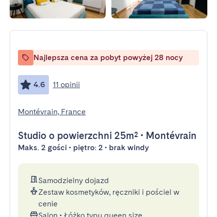
Najlepsza cena za pobyt powyżej 28 nocy
4.6
11 opinii
Montévrain, France
Studio
o powierzchni 25m²
•
Montévrain
Maks. 2 gości • piętro: 2 • brak windy
Samodzielny dojazd
Zestaw kosmetyków, ręczniki i pościel w
cenie
Salon
•
Łóżko typu queen size