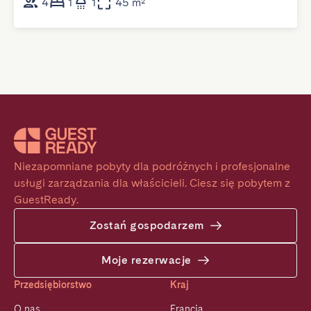
4
1
1
45 m²
Niezapomniane pobyty dla podróżnych i profesjonalne 
usługi zarządzania dla właścicieli. Ciesz się pobytem z 
GuestReady.
Zostań gospodarzem
Moje rezerwacje
Przedsiębiorstwo
Kraj
O nas
Francja