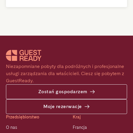
Niezapomniane pobyty dla podróżnych i profesjonalne 
usługi zarządzania dla właścicieli. Ciesz się pobytem z 
GuestReady.
Zostań gospodarzem
Moje rezerwacje
Przedsiębiorstwo
Kraj
O nas
Francja