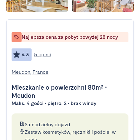
Najlepsza cena za pobyt powyżej 28 nocy
4.3
5 opinii
Meudon, France
Mieszkanie
o powierzchni 80m²
•
Meudon
Maks. 4 gości • piętro: 2 • brak windy
Samodzielny dojazd
Zestaw kosmetyków, ręczniki i pościel w
cenie