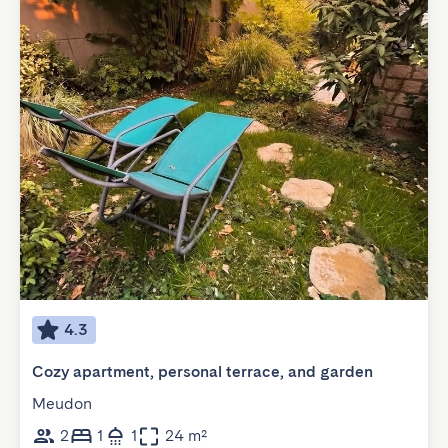
4.3
Cozy apartment, personal terrace, and garden
Meudon
2
1
1
24 m²