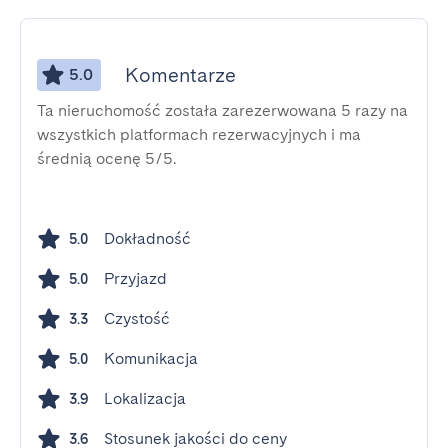
Komentarze
5.0
Ta nieruchomość została zarezerwowana 5 razy na
wszystkich platformach rezerwacyjnych i ma
średnią ocenę 5/5.
Dokładność
5.0
Przyjazd
5.0
Czystość
3.3
Komunikacja
5.0
Lokalizacja
3.9
Stosunek jakości do ceny
3.6