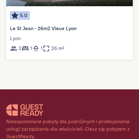
5.0
Le St Jean - 26m2 Vieux Lyon
Lyon
2
1
1
26 m²
Niezapomniane pobyty dla podróżnych i profesjonalne 
usługi zarządzania dla właścicieli. Ciesz się pobytem z 
GuestReady.