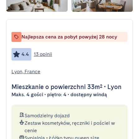
Najlepsza cena za pobyt powyżej 28 nocy
4.4
13 opinii
Lyon, France
Mieszkanie
o powierzchni 33m²
•
Lyon
Maks. 4 gości • piętro: 4 • dostępny windą
Samodzielny dojazd
Zestaw kosmetyków, ręczniki i pościel w
cenie
Sypialnia
•
Łóżko typu queen size