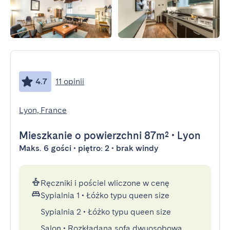
4.7
11 opinii
Lyon, France
Mieszkanie
o powierzchni 87m²
•
Lyon
Maks. 6 gości • piętro: 2 • brak windy
Ręczniki i pościel wliczone w cenę
Sypialnia 1
•
Łóżko typu queen size
Sypialnia 2
•
Łóżko typu queen size
Salon
•
Rozkładana sofa dwuosobowa