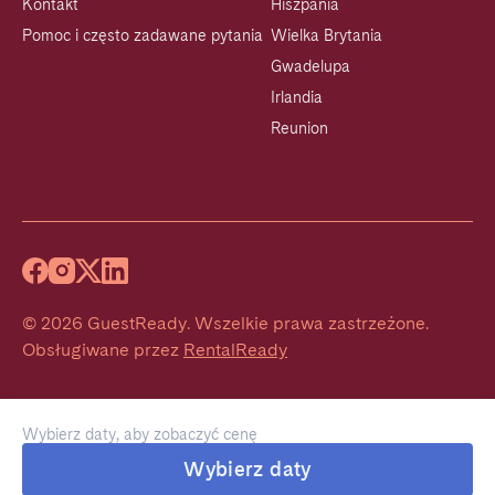
Kontakt
Hiszpania
Pomoc i często zadawane pytania
Wielka Brytania
Gwadelupa
Irlandia
Reunion
©
2026
GuestReady
.
Wszelkie prawa zastrzeżone.
Obsługiwane przez
RentalReady
Wybierz daty, aby zobaczyć cenę
Wybierz daty