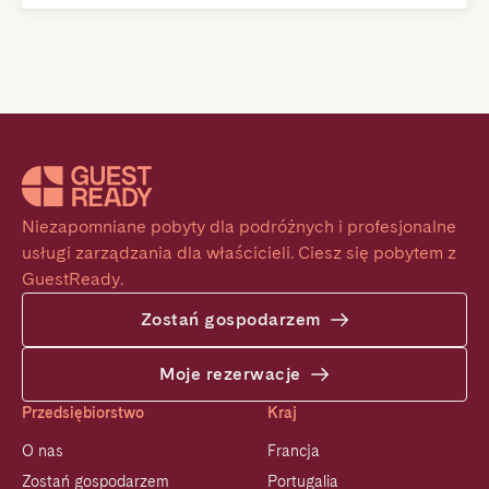
Niezapomniane pobyty dla podróżnych i profesjonalne 
usługi zarządzania dla właścicieli. Ciesz się pobytem z 
GuestReady.
Zostań gospodarzem
Moje rezerwacje
Przedsiębiorstwo
Kraj
O nas
Francja
Zostań gospodarzem
Portugalia