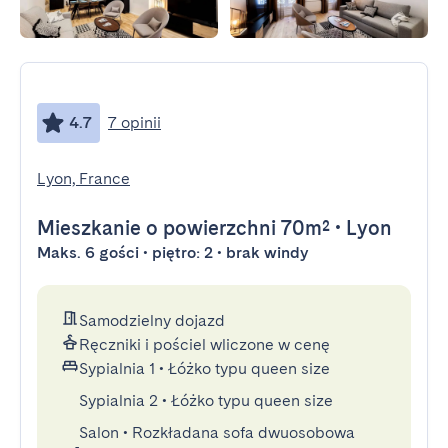
4.7
7 opinii
Lyon, France
Mieszkanie
o powierzchni 70m²
•
Lyon
Maks. 6 gości • piętro: 2 • brak windy
Samodzielny dojazd
Ręczniki i pościel wliczone w cenę
Sypialnia 1
•
Łóżko typu queen size
Sypialnia 2
•
Łóżko typu queen size
Salon
•
Rozkładana sofa dwuosobowa