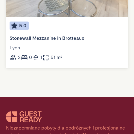
5.0
Stonewall Mezzanine in Brotteaux
Lyon
2
0
1
51 m²
Niezapomniane pobyty dla podróżnych i profesjonalne 