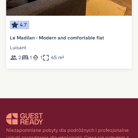
4.7
Le Madilan - Modern and comfortable flat
Luisant
2
1
1
45 m²
Niezapomniane pobyty dla podróżnych i profesjonalne 
usługi zarządzania dla właścicieli. Ciesz się pobytem z 