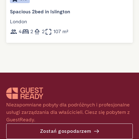
Spacious 2bed in Islington
London
4
2
2
107 m²
Niezapomniane pobyty dla podróżnych i profesjonalne 
usługi zarządzania dla właścicieli. Ciesz się pobytem z 
GuestReady.
Zostań gospodarzem