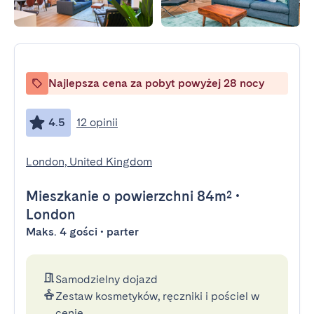
Najlepsza cena za pobyt powyżej 28 nocy
4.5
12 opinii
London, United Kingdom
Mieszkanie
o powierzchni 84m²
•
London
Maks. 4 gości • parter
Samodzielny dojazd
Zestaw kosmetyków, ręczniki i pościel w
cenie