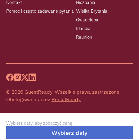
Kontakt
Hiszpania
Pomoc i często zadawane pytania
Wielka Brytania
Gwadelupa
Irlandia
Reunion
©
2026
GuestReady
.
Wszelkie prawa zastrzeżone.
Obsługiwane przez
RentalReady
Wybierz daty, aby zobaczyć cenę
Wybierz daty