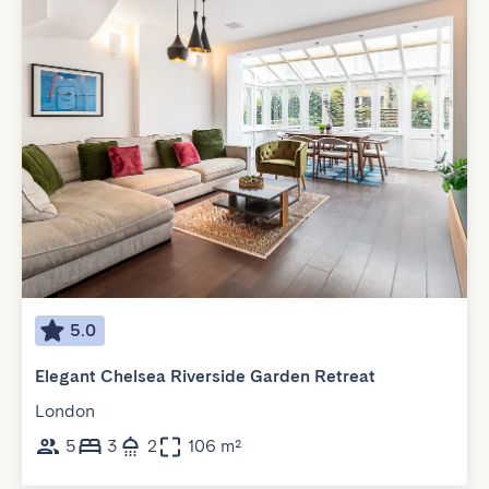
5.0
Elegant Chelsea Riverside Garden Retreat
London
5
3
2
106 m²