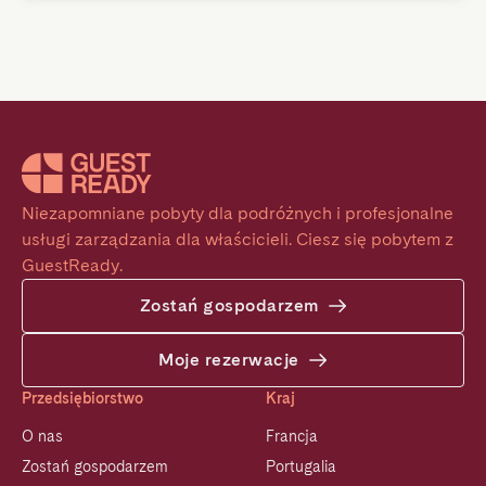
Niezapomniane pobyty dla podróżnych i profesjonalne 
usługi zarządzania dla właścicieli. Ciesz się pobytem z 
GuestReady.
Zostań gospodarzem
Moje rezerwacje
Przedsiębiorstwo
Kraj
O nas
Francja
Zostań gospodarzem
Portugalia