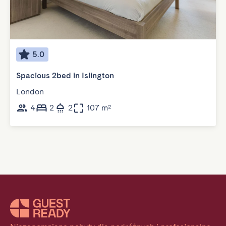
5.0
Spacious 2bed in Islington
London
4
2
2
107 m²