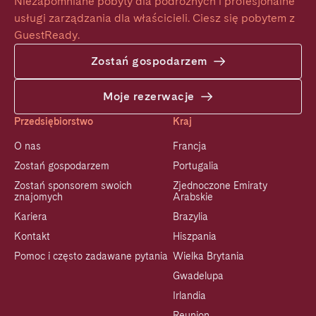
Niezapomniane pobyty dla podróżnych i profesjonalne 
usługi zarządzania dla właścicieli. Ciesz się pobytem z 
GuestReady.
Zostań gospodarzem
Moje rezerwacje
Przedsiębiorstwo
Kraj
O nas
Francja
Zostań gospodarzem
Portugalia
Zostań sponsorem swoich
Zjednoczone Emiraty
znajomych
Arabskie
Kariera
Brazylia
Kontakt
Hiszpania
Pomoc i często zadawane pytania
Wielka Brytania
Gwadelupa
Irlandia
Reunion