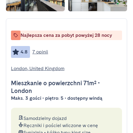
Najlepsza cena za pobyt powyżej 28 nocy
4.8
7 opinii
London, United Kingdom
Mieszkanie
o powierzchni 71m²
•
London
Maks. 3 gości • piętro: 5 • dostępny windą
Samodzielny dojazd
Ręczniki i pościel wliczone w cenę
Sypialnia
•
Łóżko typu king size