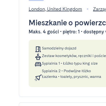
London, United Kingdom
Zarzą
Mieszkanie
o powierzc
Maks. 4 gości • piętro: 1 • dostępny
Samodzielny dojazd
Zestaw kosmetyków, ręczniki i poście
Sypialnia 1
•
Łóżko typu king size
Sypialnia 2
•
Podwójne łóżko
Łazienka
•
toalety, prysznic, wanna