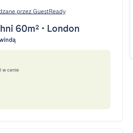
dzane przez GuestReady
hni 60m²
•
London
 windą
l w cenie