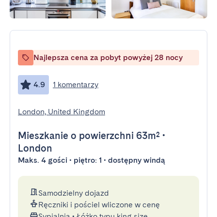
Najlepsza cena za pobyt powyżej 28 nocy
4.9
1 komentarzy
London, United Kingdom
Mieszkanie
o powierzchni 63m²
•
London
Maks. 4 gości • piętro: 1 • dostępny windą
Samodzielny dojazd
Ręczniki i pościel wliczone w cenę
Sypialnia
•
Łóżko typu king size