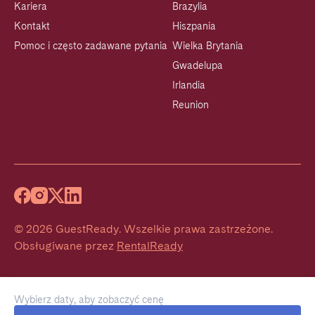
Kariera
Brazylia
Kontakt
Hiszpania
Pomoc i często zadawane pytania
Wielka Brytania
Gwadelupa
Irlandia
Reunion
©
2026
GuestReady
.
Wszelkie prawa zastrzeżone.
Obsługiwane przez
RentalReady
Wybierz daty, aby zobaczyć cenę