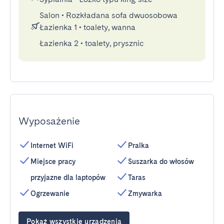
Salon
•
Rozkładana sofa dwuosobowa
Łazienka 1
•
toalety, wanna
Łazienka 2
•
toalety, prysznic
Wyposażenie
Internet WiFi
Pralka
Miejsce pracy
Suszarka do włosów
przyjazne dla laptopów
Taras
Ogrzewanie
Zmywarka
Pokaż wszystkie urządzenia