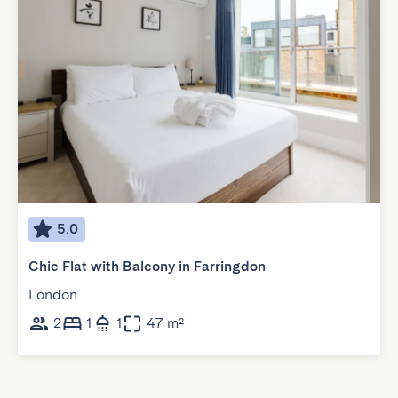
5.0
Chic Flat with Balcony in Farringdon
London
2
1
1
47 m²