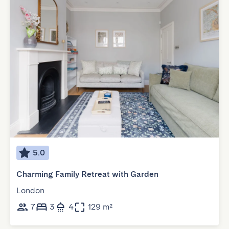
5.0
Charming Family Retreat with Garden
London
7
3
4
129 m²