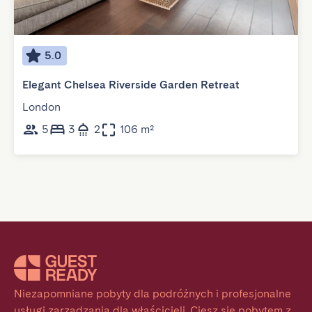
5.0
Elegant Chelsea Riverside Garden Retreat
London
5
3
2
106 m²
Niezapomniane pobyty dla podróżnych i profesjonalne 
usługi zarządzania dla właścicieli. Ciesz się pobytem z 