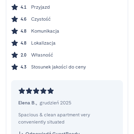
Przyjazd
4.1
Czystość
4.6
Komunikacja
4.8
Lokalizacja
4.8
Własność
2.0
Stosunek jakości do ceny
4.3
Elena B.
,
grudzień 2025
Spacious & clean apartment very 
conveniently situated
Odpowiedź GuestReady