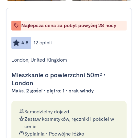
Najlepsza cena za pobyt powyżej 28 nocy
4.8
12 opinii
London, United Kingdom
Mieszkanie
o powierzchni 50m²
•
London
Maks. 2 gości • piętro: 1 • brak windy
Samodzielny dojazd
Zestaw kosmetyków, ręczniki i pościel w
cenie
Sypialnia
•
Podwójne łóżko