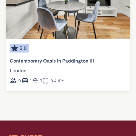
5.0
Contemporary Oasis in Paddington III
London
4
1
1
40 m²