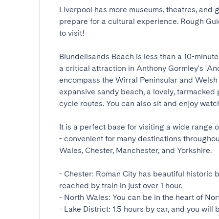
Liverpool has more museums, theatres, and ga
prepare for a cultural experience. Rough Guide 
to visit!

Blundellsands Beach is less than a 10-minute
a critical attraction in Anthony Gormley's 'An
encompass the Wirral Peninsular and Welsh Hi
expansive sandy beach, a lovely, tarmacked 
cycle routes. You can also sit and enjoy watch
It is a perfect base for visiting a wide range
- convenient for many destinations throughout 
Wales, Chester, Manchester, and Yorkshire.

- Chester: Roman City has beautiful historic b
reached by train in just over 1 hour.

- North Wales: You can be in the heart of Nort
- Lake District: 1.5 hours by car, and you will b