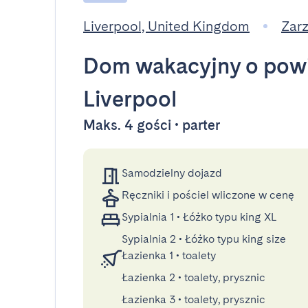
Liverpool, United Kingdom
Zar
Dom wakacyjny
o powi
Liverpool
Maks. 4 gości • parter
Samodzielny dojazd
Ręczniki i pościel wliczone w cenę
Sypialnia 1
•
Łóżko typu king XL
Sypialnia 2
•
Łóżko typu king size
Łazienka 1
•
toalety
Łazienka 2
•
toalety, prysznic
Łazienka 3
•
toalety, prysznic