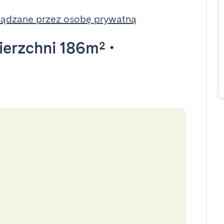
ządzane przez osobę prywatną
erzchni 186m²
•