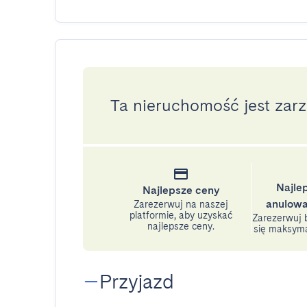
Ta nieruchomość jest zar
Najle
Najlepsze ceny
anulowa
Zarezerwuj na naszej
platformie, aby uzyskać
Zarezerwuj b
najlepsze ceny.
się maksyma
Przyjazd