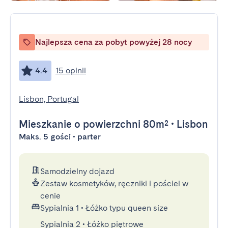
Najlepsza cena za pobyt powyżej 28 nocy
4.4
15 opinii
Lisbon, Portugal
Mieszkanie
o powierzchni 80m²
•
Lisbon
Maks. 5 gości • parter
Samodzielny dojazd
Zestaw kosmetyków, ręczniki i pościel w
cenie
Sypialnia 1
•
Łóżko typu queen size
Sypialnia 2
•
Łóżko piętrowe