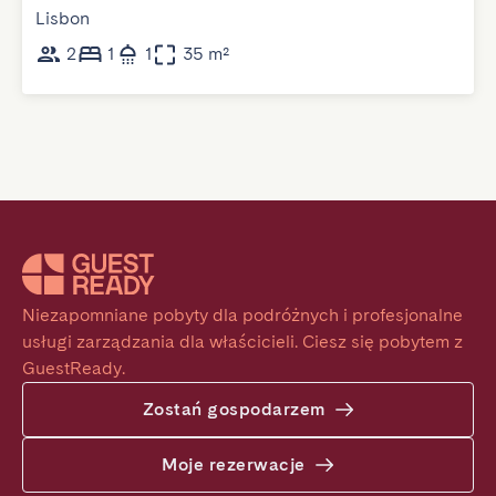
Lisbon
2
1
1
35 m²
Niezapomniane pobyty dla podróżnych i profesjonalne 
usługi zarządzania dla właścicieli. Ciesz się pobytem z 
GuestReady.
Zostań gospodarzem
Moje rezerwacje