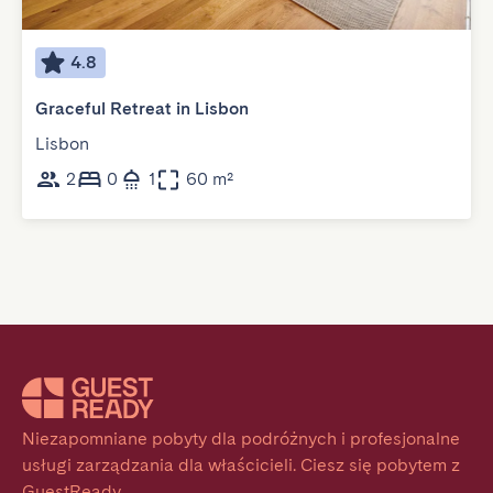
4.8
Graceful Retreat in Lisbon
Lisbon
2
0
1
60 m²
Niezapomniane pobyty dla podróżnych i profesjonalne 
usługi zarządzania dla właścicieli. Ciesz się pobytem z 
GuestReady.